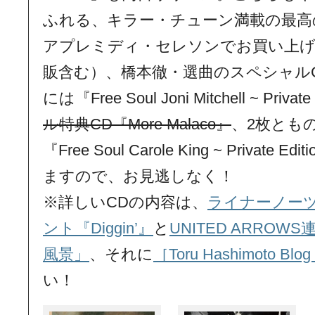
ふれる、キラー・チューン満載の最高
アプレミディ・セレソンでお買い上
販含む）、橋本徹・選曲のスペシャルC
には『Free Soul Joni Mitchell ~ Private
ル特典CD『More Malaco』
、2枚とも
『Free Soul Carole King ~ Priva
ますので、お見逃しなく！
※詳しいCDの内容は、
ライナーノーツ『
ント『Diggin’』
と
UNITED ARRO
風景」
、それに
［Toru Hashimoto Bl
い！