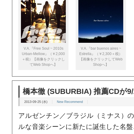
V.A.『Free Soul ~ 2010s
V.A.『bar buenos aires ~
Urban-Mellow』（￥2,000
Estrella』（￥2,300＋税）
＋税）【画像をクリックし
【画像をクリックしてWeb
てWeb Shopへ】
Shopへ】
橋本徹 (SUBURBIA) 推薦CDが9
2013-09-25 (水)
New Recommend
アルゼンチン／ブラジル（ミナス）の
ルな音楽シーンに新たに誕生した名盤