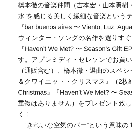
橋本徹の音楽仲間（吉本宏・山本勇樹
水”を感じる美しく繊細な音楽という
『bar buenos aires 〜 Viento, L
ウィンター・ソングの名作を選りすぐ
『Haven’t We Met? 〜 Season’s Gi
す。アプレミディ・セレソンでお買
（通販含む）、橋本徹・選曲のスペシャ
＆クワイエット・クリスマス』（2枚組で『Ca
Christmas』『Haven’t We Met? 〜 Se
重複はありません）をプレゼント致し
く！
「“きれいな空気のバー”という意味の“bar b