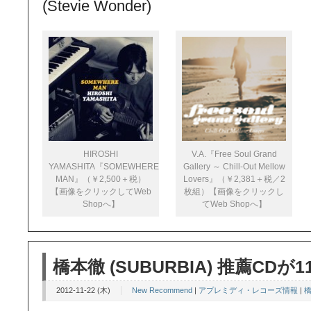
(Stevie Wonder)
HIROSHI
V.A.『Free Soul Grand
YAMASHITA『SOMEWHERE
Gallery ～ Chill-Out Mellow
MAN』（￥2,500＋税）
Lovers』（￥2,381＋税／2
【画像をクリックしてWeb
枚組）【画像をクリックし
Shopへ】
てWeb Shopへ】
橋本徹 (SUBURBIA) 推薦CDが1
2012-11-22 (木)
New Recommend
|
アプレミディ・レコーズ情報
|
橋