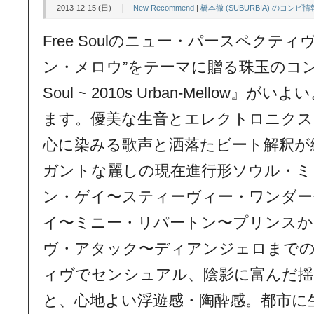
2013-12-15 (日)
New Recommend
|
橋本徹 (SUBURBIA) のコンピ情
Free Soulのニュー・パースペクティ
ン・メロウ”をテーマに贈る珠玉のコン
Soul ~ 2010s Urban-Mellow』
ます。優美な生音とエレクトロニクス
心に染みる歌声と洒落たビート解釈が
ガントな麗しの現在進行形ソウル・ミ
ン・ゲイ〜スティーヴィー・ワンダー
イ〜ミニー・リパートン〜プリンスか
ヴ・アタック〜ディアンジェロまで
ィヴでセンシュアル、陰影に富んだ
と、心地よい浮遊感・陶酔感。都市に