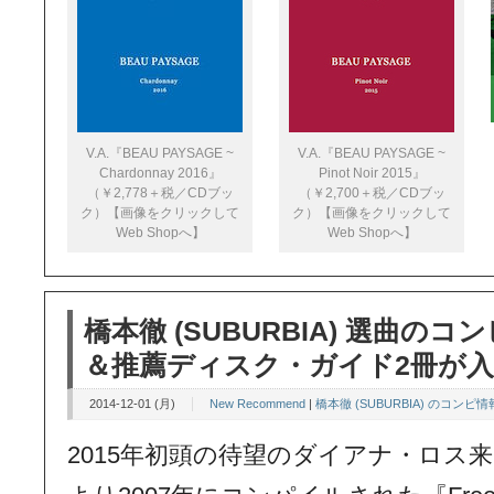
V.A.『BEAU PAYSAGE ~
V.A.『BEAU PAYSAGE ~
Chardonnay 2016』
Pinot Noir 2015』
（￥2,778＋税／CDブッ
（￥2,700＋税／CDブッ
ク）【画像をクリックして
ク）【画像をクリックして
Web Shopへ】
Web Shopへ】
橋本徹 (SUBURBIA) 選曲のコ
＆推薦ディスク・ガイド2冊が
2014-12-01 (月)
New Recommend
|
橋本徹 (SUBURBIA) のコンピ情
2015年初頭の待望のダイアナ・ロス