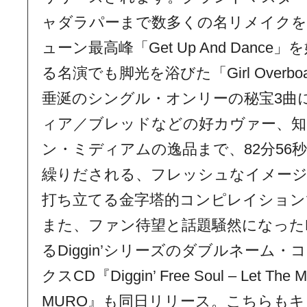
ャダラパーまで数多くの名リメイクを
ューン最高峰「Get Up And Danc
る名演でも脚光を浴びた「Girl Overboar
垂涎のシングル・オンリーの秘宝3曲
ィア／ブレッドなどの好カヴァー、知る
ン・ミディアムの逸品まで、82分56
繰りだされる、フレッシュなイメー
打ち立てる金字塔的コンピレイション
また、ファン待望と話題騒然になったFre
るDiggin’シリーズのダブルネーム
クスCD『Diggin’ Free Soul – Let The Mu
MURO』も同日リリース。こちらも