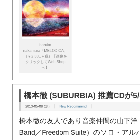
haruka
nakamura『MELODICA』
（￥2,381＋税）【画像を
クリックしてWeb Shop
へ】
橋本徹 (SUBURBIA) 推薦CDが5
2013-05-08 (水)
New Recommend
橋本徹の友人であり音楽仲間の山下洋（Wack
Band／Freedom Suite）のソロ・アル