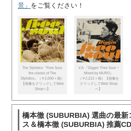
景」
をご覧ください！
The Stylistics『Free Soul.
V.A.『Diggin’ Free Soul ~
the classic of The
Mixed by MURO』
Stylistics』（￥2,000＋税）
（￥2,222＋税）【画像を
【画像をクリックしてWeb
クリックしてWeb Shop
Shopへ】
へ】
橋本徹 (SUBURBIA) 選曲の最
ス＆橋本徹 (SUBURBIA) 推薦C