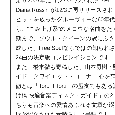
より2007年にコンパイルされた『Free Soul. 
Diana Ross』が12/3に再リリースさ
ヒットを放ったグルーヴィーな60年
ら、“こみ上げ系”のメロウな名曲をた
期まで、ソウル・クイーンの冠にふさ
成した、Free Soulならではの知ら
24曲の決定版コンピレイションです。
また、橋本徹も寄稿した、山本勇樹・
イド「クワイエット・コーナー 心を
徹とは「Toru II Toru」の盟友で
け橋 快適音楽ディスク・ガイド」の
ちらも音楽への愛情あふれる文章が綴ら
盤が紹介された素晴らしい書籍です。