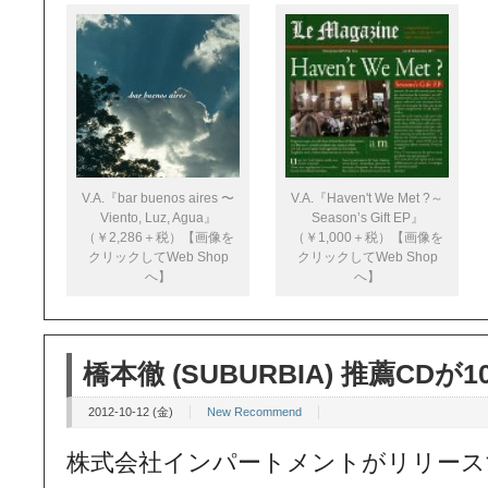
V.A.『bar buenos aires 〜
V.A.『Haven't We Met ?～
Viento, Luz, Agua』
Season’s Gift EP』
（￥2,286＋税）【画像を
（￥1,000＋税）【画像を
クリックしてWeb Shop
クリックしてWeb Shop
へ】
へ】
橋本徹 (SUBURBIA) 推薦CDが1
2012-10-12 (金)
New Recommend
株式会社インパートメントがリリースする“Spe