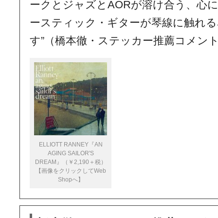
ークとジャズとAORが溶け合う、心
ースティック・ギターが琴線に触れる
す”（橋本徹・ステッカー推薦コメン
ELLIOTT RANNEY『AN
AGING SAILOR'S
DREAM』（￥2,190＋税）
【画像をクリックしてWeb
Shopへ】