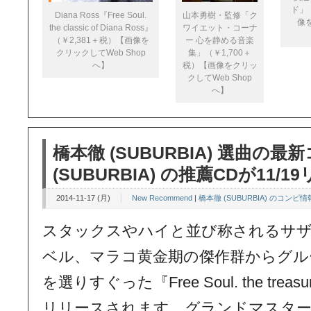
ド」
Diana Ross『Free Soul.
山本勇樹・監修「ク
像
the classic of Diana Ross』
ワイエット・コーナ
（￥2,381＋税）【画像を
ー 心を静める音楽
クリックしてWeb Shop
集」（￥1,700＋
へ】
税）【画像をクリッ
クしてWeb Shop
へ】
橋本徹 (SUBURBIA) 選曲の
(SUBURBIA) の推薦CDが11/
2014-11-17 (月)
New Recommend
|
橋本徹 (SUBURBIA) のコンピ情
スタックスやハイと並び称されるサ
ベル、マラコ黄金期の傑作群からグル
を選りすぐった『Free Soul. the treasur
リリースされます。グランドマスタ