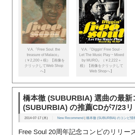
V.A.『Free Soul. the
V.A.『Diggin' Free Soul -
treasure of Malaco』
Let The Music Play ~ Mixed
（￥2,200＋税）【画像を
by MURO』（￥2,222＋
クリックしてWeb Shop
税）【画像をクリックして
へ】
Web Shopへ】
橋本徹 (SUBURBIA) 選曲の
(SUBURBIA) の推薦CDが7/2
2014-07-17 (木)
New Recommend
|
橋本徹 (SUBURBIA) のコンピ情
Free Soul 20周年記念コンピのリリ