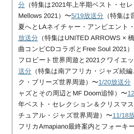
分
（特集は2021年上半期ベスト・セレ
Mellows 2021）〜
5/19放送分
（特集は
夏へとLAネイチャー・アンビエント
放送分
（特集はUNITED ARROWS ×
曲コンピCDコラボとFree Soul 2021
フロビート世界周遊と2021クワイエ
送分
（特集は南アフリカ・ジャズ続編と
ク・ブリーズ世界周遊）〜
1/20放送分
ャズとその周辺とMF Doom追悼）〜
1
年ベスト・セレクション＆クリスマ
チュアル・ジャズ世界周遊）〜
11/1
フリカAmapiano最終案内とフォー