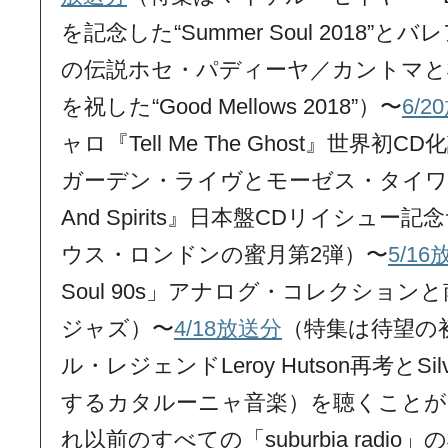
を記念した“Summer Soul 2018
の伝説ホセ・パディーヤ／カントマと
を祝した“Good Mellows 2018”）〜
6/
ャロ『Tell Me The Ghost』世界
ガーデン・ライヴとモーゼス・タイワ・
And Spirits』日本盤CDリイシュ
ウス・ロンドンの蜜月第2弾）〜
5/1
Soul 90s」アナログ・コレクショ
ジャズ）〜
4/18放送分
（特集は待望の
ル・レジェンドLeroy Hutson再考とSilvi
するカタルーニャ音楽）を聴くことが
れ以前のすべての「suburbia radi