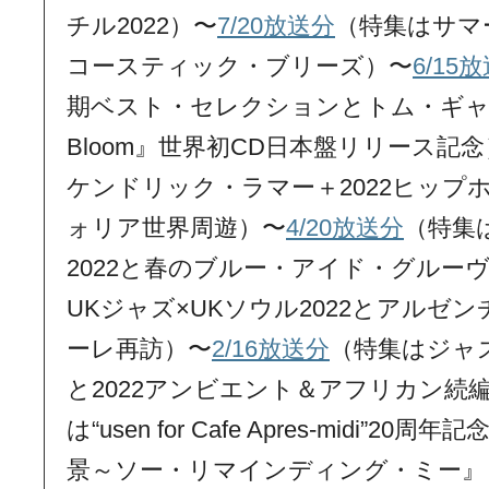
チル2022）〜
7/20放送分
（特集はサマ
コースティック・ブリーズ）〜
6/15
期ベスト・セレクションとトム・ギャロ新作
Bloom』世界初CD日本盤リリース記
ケンドリック・ラマー＋2022ヒップ
ォリア世界周遊）〜
4/20放送分
（特集
2022と春のブルー・アイド・グルー
UKジャズ×UKソウル2022とアルゼ
ーレ再訪）〜
2/16放送分
（特集はジャ
と2022アンビエント＆アフリカン続
は“usen for Cafe Apres-midi”
景～ソー・リマインディング・ミー』と