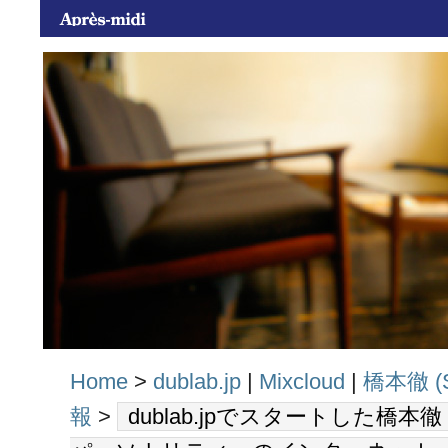
Home
>
dublab.jp
|
Mixcloud
|
橋本徹 (
報
>
dublab.jpでスタートした橋本徹