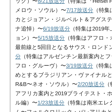
ック）〜
8/21放送分
（特集は『Heisei 
メロウ・ソウル）〜
7/17放送分
（特集
カとジョアン・ジルベルト＆アグス
ナ追悼）〜
6/19放送分
（特集は2019
ョン）〜
5/15放送分
（特集はアフロ・
最前線と5回目となるサウス・ロンド
分
（特集はアルゼンチン最新案内とフ
フロ・グルーヴ）〜
3/19放送分
（特集は
めとするブラジリアン・ヴァイナルとSo
R&B〜ネオ・ソウル）〜
2/20放送分
（
アフリカ案内と2019ブライテスト・
ル編）〜
1/23放送分
（特集は南米エレ
ム〜フォルクロリック・バレアリカと2