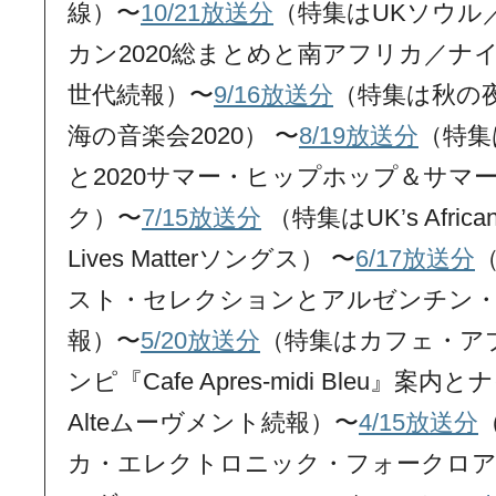
線）〜
10/21放送分
（特集はUKソウル
カン2020総まとめと南アフリカ／ナ
世代続報）〜
9/16放送分
（特集は秋の
海の音楽会2020） 〜
8/19放送分
（特集
と2020サマー・ヒップホップ＆サマ
ク）〜
7/15放送分
（特集はUK’s Africa
Lives Matterソングス） 〜
6/17放送分
スト・セレクションとアルゼンチン・
報）〜
5/20放送分
（特集はカフェ・ア
ンピ『Cafe Apres-midi Bleu
Alteムーヴメント続報）〜
4/15放送分
カ・エレクトロニック・フォークロア