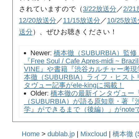
されていますので（
3/22放送分
／
2/2
12/20放送分
／
11/15放送分
／
10/25放
送分
）、ぜひお聴きください！
Newer:
橋本徹（SUBURBIA）監
『Free Soul / Cafe Apres-midi ~ Brazil
VINE』や書籍『渋谷カルチャー考現
本徹（SUBURBIA）ライフ・ヒス
タヴュー記事がele-kingに掲載！
Older:
橋本徹の最新インタヴュー
（SUBURBIA）が語る原知章・著
学』ができるまで（後編）」がnote
Home
>
dublab.jp
|
Mixcloud
|
橋本徹 (