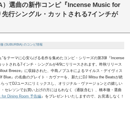
）選曲の新作コンピ『Incense Music for
m』より先行シングル・カットされる7インチが
徹 (SUBURBIA) のコンピ情報
”をテーマに心安らげる名作を集めたコンピ・シリーズの第3弾『Incense
m』から先行カットされる7インチ・シングルが4/9にリリースされます。昨秋リリース
hillout Breeze』に収録された、中島ノブユキによるマイルス・デイヴィス
 Blue』の名曲のグレイト・カヴァーを、新たにDJ Mitsu the Beatsが絶
らってDJユースにリミックスし、オリジナル・ヴァージョンとの嬉しい
ィ・セレソンでお買い上げの方にはもれなく（通販含む）、橋本徹・選曲
c for Dining Room 予告編
』をプレゼントいたしますので、お見逃しなく！