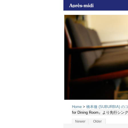
Home
>
橋本徹 (SUBURBIA) 
for Dining Room』より先
Newer
Older