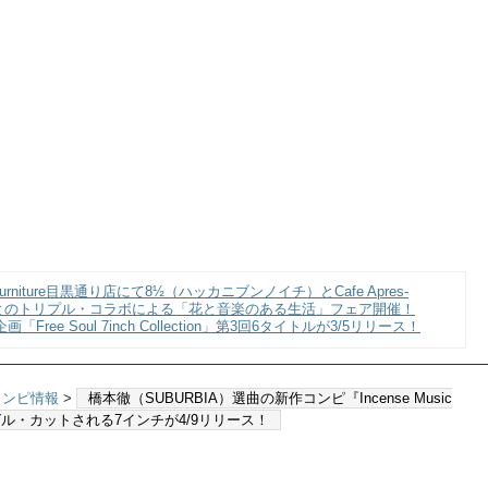
 Furniture目黒通り店にて8½（ハッカニブンノイチ）とCafe Apres-
）とのトリプル・コラボによる「花と音楽のある生活」フェア開催！
企画「Free Soul 7inch Collection」第3回6タイトルが3/5リリース！
のコンピ情報
>
橋本徹（SUBURBIA）選曲の新作コンピ『Incense Music
行シングル・カットされる7インチが4/9リリース！