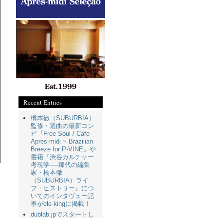
Recent Entries
橋本徹（SUBURBIA）
監修・選曲の最新コン
ピ『Free Soul / Cafe
Apres-midi ~ Brazilian
Breeze for P-VINE』や
書籍『渋谷カルチャー
考現学──稀代の編集
家・橋本徹
（SUBURBIA）ライ
フ・ヒストリー』につ
いてのインタヴュー記
事がele-kingに掲載！
dublab.jpでスタートし