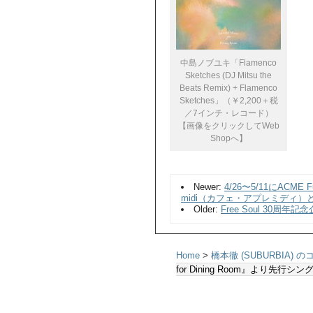
中島ノブユキ「Flamenco
Sketches (DJ Mitsu the
Beats Remix) + Flamenco
Sketches」（￥2,200＋税
／7インチ・レコード）
【画像をクリックしてWeb
Shopへ】
Newer:
4/26〜5/11にACME
midi（カフェ・アプレミディ
Older:
Free Soul 30周年記念
Home
>
橋本徹 (SUBURBIA) 
for Dining Room』より先