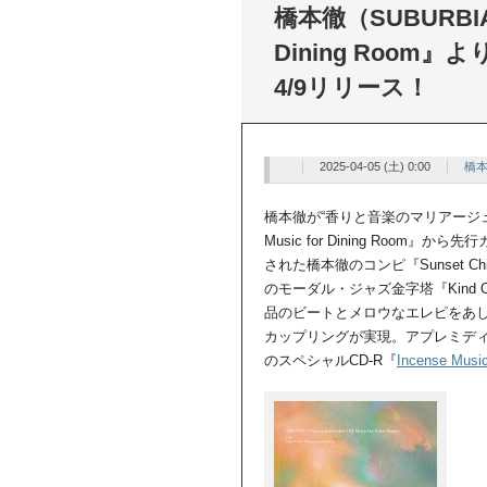
橋本徹（SUBURBIA
Dining Roo
4/9リリース！
2025-04-05 (土) 0:00
橋本
橋本徹が“香りと音楽のマリアージュ
Music for Dining Roo
された橋本徹のコンピ『Sunset C
のモーダル・ジャズ金字塔『Kind Of
品のビートとメロウなエレピをあし
カップリングが実現。アプレミデ
のスペシャルCD-R『
Incense Musi