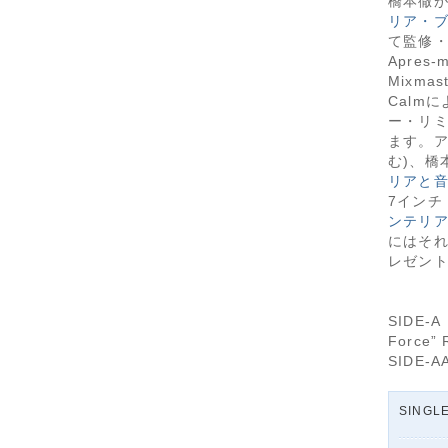
橋本徹
リア・ブ
て監修・選
Apres
Mixmas
Calmに
ー・リミ
ます。ア
む)、橋
リアと
7インチ
ンテリ
にはそ
レゼント
SIDE-A 
Force” 
SIDE-A
SINGL