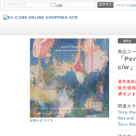
パスワードを忘
記憶
商品コ
「Per
c/w」
通常価格
販売価格
ポイン
関連カ
Toru Ha
Record
画像を拡大する
Toru Ha